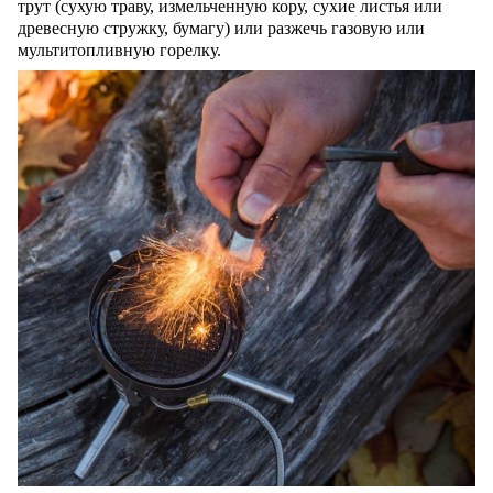
трут (сухую траву, измельченную кору, сухие листья или
древесную стружку, бумагу) или разжечь газовую или
мультитопливную горелку.