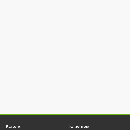
 вы можете в физическом магазине в Вашем городе
(Киев, Днепр
рожье, Полтава, Черкассы, Чернигов, Одесса)
или в интернет-ма
 Pinguin,
BaseCamp
.
Каталог
Клиентам