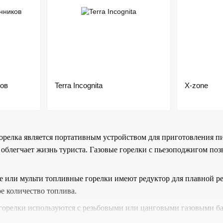
ов
Terra Incognita
X-zone
горелка является портативным устройством для приготовления пи
 облегчает жизнь туриста. Газовые горелки с пьезоподжигом по
е или мульти топливные горелки имеют редуктор для плавной ре
е количество топлива.
горелки используются с резьбовыми или цанговыми газовыми балл