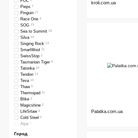
POC
kroli.com.ua
Pieps
7
Pinguin
17
Race One
4
SOG
15
Sea to Summit
16
Silva
10
Singing Rock
13
SmartWool
11
SwissStop
2
Tasmanian Tiger
6
Tatonka
16
Tendon
13
Teva
10
Thaw
5
Thermopad
11
Blike
2
Magicshine
2
Palatka.com.ua
LifeSrtaw
4
Cold Steel
1
Alpa
0
Город