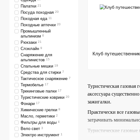
Палатки
21
Посуда походная
20
Походная еда
11
Походные аптечки
20
Промышленный
альпинизм
6
Рюкзаки
21
Слэклайн
9
Клуб путешественник
Снаряжение для
альпинистов
15
Спальные мешки
19
Средства для стирки
7
Тактическое снаряжение
7
Термобелье
17
Туристическая газовая 
Трекинговые палки
17
аксессуара существенно
Туристические коврики
20
зажигалки.
Фонари
17
Химические грелки
8
Практически все газовы
Масло, герметики
2
затрачивать минимально
Фильтры для воды
4
Вело свет
3
Туристические газовые 
Электро инструмент
1