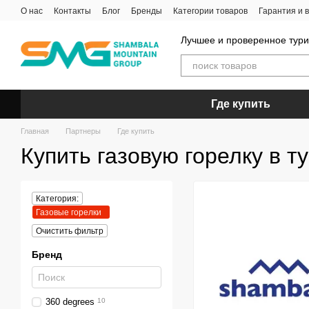
Перейти к основному контенту
О нас
Контакты
Блог
Бренды
Категории товаров
Гарантия и 
Лучшее и проверенное тур
Где купить
Главная
Партнеры
Где купить
Купить газовую горелку в т
Категория:
Газовые горелки
Очистить фильтр
Бренд
360 degrees
10