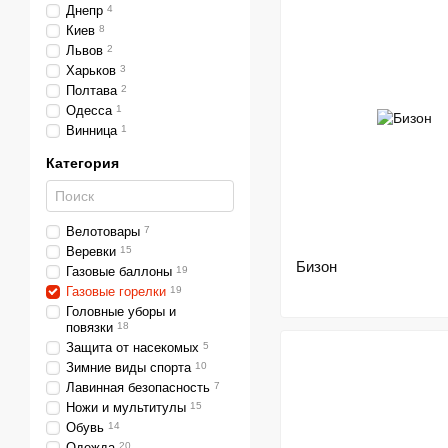
Днепр
4
Киев
8
Львов
2
Харьков
3
Полтава
2
Одесса
1
Винница
1
Категория
Велотовары
7
Веревки
15
Бизон
Газовые баллоны
19
Газовые горелки
19
Головные уборы и
повязки
18
Защита от насекомых
5
Зимние виды спорта
10
Лавинная безопасность
7
Ножи и мультитулы
15
Обувь
14
Одежда
20