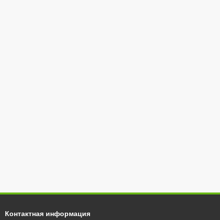
, Харьков, Львов, Винница, Ужгород, Луцк, Ровно,
газине. Мы представляем на рынке Украины газовые
Контактная информация