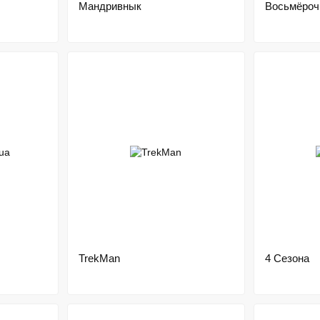
Мандривнык
Восьмёроч
TrekMan
4 Сезона