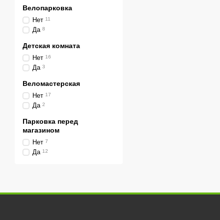
Купить газовую горелку
Велопарковка
Николаев, Херсон, Запо
Нет
11
горелки брендов Jetboil,
Да
8
Детская комната
Нет
16
Да
3
Веломастерская
Нет
17
Да
2
Парковка перед
магазином
Нет
7
Да
12