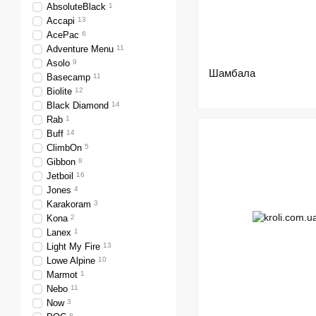
AbsoluteBlack
1
Accapi
13
AcePac
6
Adventure Menu
11
Asolo
9
Шамбала
Basecamp
11
Biolite
12
Black Diamond
14
Rab
1
Buff
14
ClimbOn
5
Gibbon
8
Jetboil
16
Jones
4
Karakoram
3
Kona
2
Lanex
1
Light My Fire
13
Lowe Alpine
10
Marmot
1
Nebo
11
Now
3
8