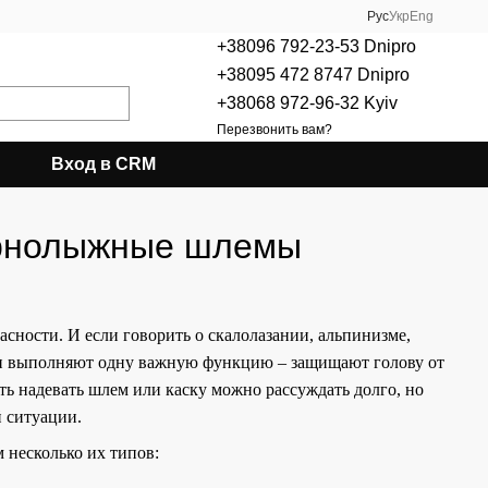
Рус
Укр
Eng
+38096 792-23-53 Dnipro
+38095 472 8747 Dnipro
+38068 972-96-32 Kyiv
Перезвонить вам?
Вход в CRM
горнолыжные шлемы
асности. И если говорить о скалолазании, альпинизме,
Они выполняют одну важную функцию – защищают голову от
ть надевать шлем или каску можно рассуждать долго, но
й ситуации.
 несколько их типов: