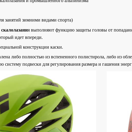
 скалолазания и промышленного альпинизма
я занятий зимними видами спорта)
 скалолазани
я выполняют функцию защиты головы от попадания 
оторый идет впереди.
пециальной конструкции каски.
влена либо полностью из вспененного полистирола, либо из обл
ю систему подвески для регулирования размера и гашения энерги