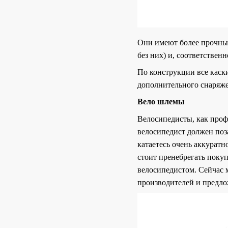
Они имеют более прочный
без них) и, соответственн
По конструкции все каск
дополнительного снаряжен
Вело шлемы
Велосипедисты, как проф
велосипедист должен поза
катаетесь очень аккуратн
стоит пренебрегать поку
велосипедистом. Сейчас м
производителей и предло