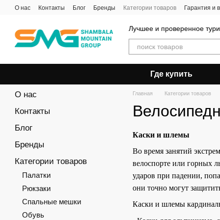
Перейти к основному контенту
О нас
Контакты
Блог
Бренды
Категории товаров
Гарантия и 
Лучшее и проверенное тур
Где купить
О нас
Главная
Категории товаров
Велосипедн
Контакты
Блог
Каски и шлемы
Бренды
Во время занятий экстрем
Категории товаров
велоспорте или горных л
Палатки
ударов при падении, попа
они точно могут защитить
Рюкзаки
Спальные мешки
Каски и шлемы кардиналь
Обувь