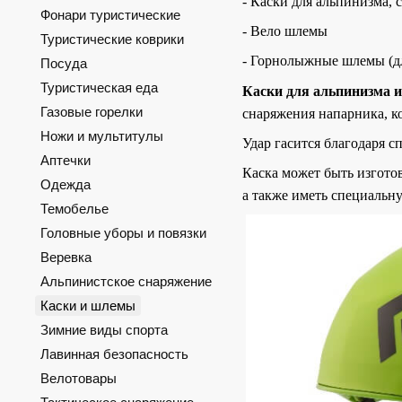
- Каски для альпинизма,
Фонари туристические
- Вело шлемы
Туристические коврики
- Горнолыжные шлемы (дл
Посуда
Туристическая еда
Каски для альпинизма и
Газовые горелки
снаряжения напарника, к
Ножи и мультитулы
Удар гасится благодаря с
Аптечки
Каска может быть изгото
Одежда
а также иметь специальну
Темобелье
Головные уборы и повязки
Веревка
Альпинистское снаряжение
Каски и шлемы
Зимние виды спорта
Лавинная безопасность
Велотовары