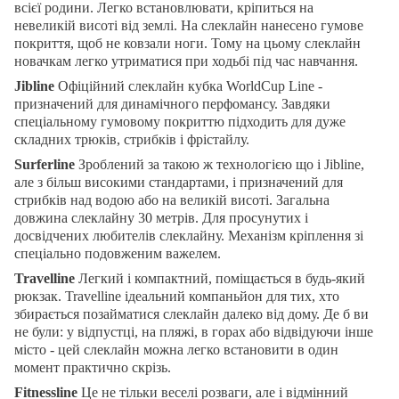
всієї родини. Легко встановлювати, кріпиться на
невеликій висоті від землі. На слеклайн нанесено гумове
покриття, щоб не ковзали ноги. Тому на цьому слеклайн
новачкам легко утриматися при ходьбі під час навчання.
Jibline
Офіційний слеклайн кубка WorldCup Line -
призначений для динамічного перфомансу. Завдяки
спеціальному гумовому покриттю підходить для дуже
складних трюків, стрибків і фрістайлу.
Surferline
Зроблений за такою ж технологією що і Jibline,
але з більш високими стандартами, і призначений для
стрибків над водою або на великій висоті. Загальна
довжина слеклайну 30 метрів. Для просунутих і
досвідчених любителів слеклайну. Механізм кріплення зі
спеціально подовженим важелем.
Travelline
Легкий і компактний, поміщається в будь-який
рюкзак. Travelline ідеальний компаньйон для тих, хто
збирається позайматися слеклайн далеко від дому. Де б ви
не були: у відпустці, на пляжі, в горах або відвідуючи інше
місто - цей слеклайн можна легко встановити в один
момент практично скрізь.
Fitnessline
Це не тільки веселі розваги, але і відмінний