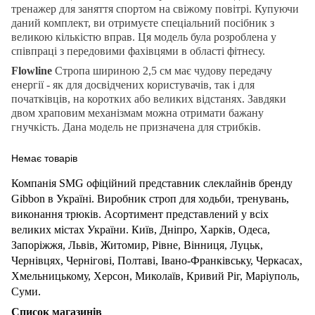
тренажер для заняття спортом на свіжому повітрі. Купуючи
даний комплект, ви отримуєте спеціальний посібник з
великою кількістю вправ. Ця модель була розроблена у
співпраці з передовими фахівцями в області фітнесу.
Flowline
Стропа шириною 2,5 см має чудову передачу
енергії - як для досвідчених користувачів, так і для
початківців, на коротких або великих відстанях. Завдяки
двом храповим механізмам можна отримати бажану
гнучкість. Дана модель не призначена для стрибків.
Немає товарів
Компанія
SMG
офіційний представник слеклайнів бренду
Gibbon
в Україні. Виробник строп для ходьби, тренувань,
виконання трюків. Асортимент представлений у всіх
великих містах України. Київ, Дніпро, Харків, Одеса,
Запоріжжя, Львів, Житомир, Рівне, Вінниця, Луцьк,
Чернівцях, Чернігові, Полтаві, Івано-Франківську, Черкасах,
Хмельницькому, Херсон, Миколаїв, Кривий Ріг, Маріуполь,
Суми.
Список магазинів