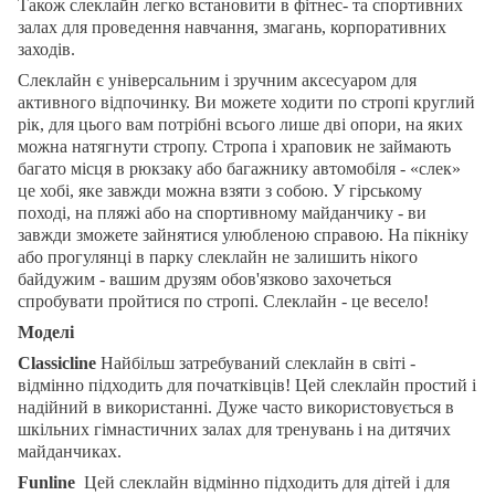
Також слеклайн легко встановити в фітнес- та спортивних
залах для проведення навчання, змагань, корпоративних
заходів.
Слеклайн є універсальним і зручним аксесуаром для
активного відпочинку. Ви можете ходити по стропі круглий
рік, для цього вам потрібні всього лише дві опори, на яких
можна натягнути стропу. Стропа і храповик не займають
багато місця в рюкзаку або багажнику автомобіля - «слек»
це хобі, яке завжди можна взяти з собою. У гірському
поході, на пляжі або на спортивному майданчику - ви
завжди зможете зайнятися улюбленою справою. На пікніку
або прогулянці в парку слеклайн не залишить нікого
байдужим - вашим друзям обов'язково захочеться
спробувати пройтися по стропі. Слеклайн - це весело!
Моделі
Classicline
Найбільш затребуваний слеклайн в світі -
відмінно підходить для початківців! Цей слеклайн простий і
надійний в використанні. Дуже часто використовується в
шкільних гімнастичних залах для тренувань і на дитячих
майданчиках.
Funline
Цей слеклайн відмінно підходить для дітей і для