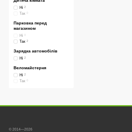
Дитяча кімната
Ні
2
Так
0
Парковка перед
магазином
Ні
0
Так
2
Зарядка автомобілів
Ні
2
Веломайстерня
Ні
2
Так
0
© 2014—2026