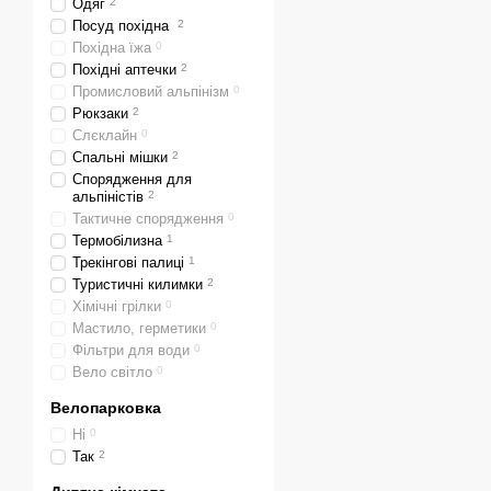
Одяг
2
Посуд похідна
2
Похідна їжа
0
Похідні аптечки
2
Промисловий альпінізм
0
Рюкзаки
2
Слєклайн
0
Спальні мішки
2
Спорядження для
альпіністів
2
Тактичне спорядження
0
Термобілизна
1
Трекінгові палиці
1
Туристичні килимки
2
Хімічні грілки
0
Мастило, герметики
0
Фільтри для води
0
Вело світло
0
Велопарковка
Ні
0
Так
2