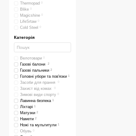
Thermopad
0
Blike
0
Magicshine
0
LifeSrtaw
0
Cold Steel
0
Категорія
Велотовари
0
Газові балони
2
Газові пальники
2
Головні убори та пов'язки
1
Засоби для прання
0
Захист від комах
0
Зимові види спорту
0
Лавинна безпека
1
Ліхтарі
1
Матузки
2
Намети
2
Ножі та мультитули
1
Обувь
0