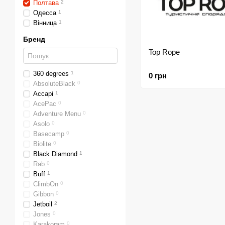
Полтава
2
Одесса
1
Вінница
1
Бренд
Top Rope
360 degrees
1
0 грн
AbsoluteBlack
0
Accapi
1
AcePac
0
Adventure Menu
0
Asolo
0
Basecamp
0
Biolite
0
Black Diamond
1
Rab
0
Buff
1
ClimbOn
0
Gibbon
0
Jetboil
2
Jones
0
Karakoram
0