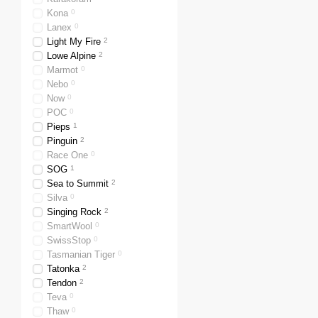
Kona
0
Lanex
0
Light My Fire
2
Lowe Alpine
2
Marmot
0
Nebo
0
Now
0
POC
0
Pieps
1
Pinguin
2
Race One
0
SOG
1
Sea to Summit
2
Silva
0
Singing Rock
2
SmartWool
0
SwissStop
0
Tasmanian Tiger
0
Tatonka
2
Tendon
2
Teva
0
Thaw
0