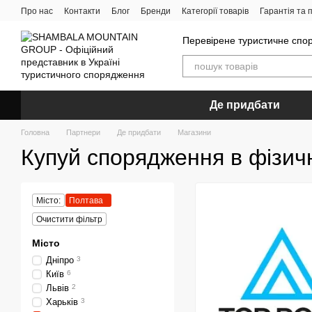
Перейти до основного контенту
Про нас
Контакти
Блог
Бренди
Категорії товарів
Гарантія та
Відгуки про компанію SMG
Перевірене туристичне спор
Де придбати
Головна
Партнери
Де придбати
Магазини
Купуй спорядження в фізич
Місто:
Полтава
Очистити фільтр
Місто
Дніпро
3
Київ
6
Львів
2
Харьків
3