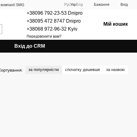
Рус
Укр
Eng
Бажання
Вхід
 компанії SMG
+38096 792-23-53 Dnipro
+38095 472 8747 Dnipro
Мій кошик
+38068 972-96-32 Kyiv
Передзвонити вам?
Вхід до CRM
за популярністю
спочатку дешевше
за назвою
Сортування: