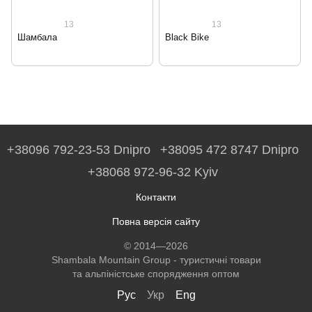
13
13
Шамбала
Black Bike
+38096 792-23-53 Dnipro
+38095 472 8747 Dnipro
+38068 972-96-32 Kyiv
Контакти
Повна версія сайту
© 2014—2026
Shambala Mountain Group - туристичні товари
та альпіністське спорядження оптом
Рус
Укр
Eng