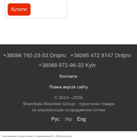
Купити
+38096 792-23-53 Dnipro
+38095 472 8747 Dnipro
+38068 972-96-32 Kyiv
Контакти
Повна версія сайту
© 2014—2026
Shambala Mountain Group - туристичні товари
та альпіністське спорядження оптом
Рус
Укр
Eng
Інтернет-магазин створений з Хорошоп