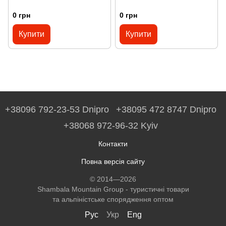
0 грн
0 грн
Купити
Купити
+38096 792-23-53 Dnipro
+38095 472 8747 Dnipro
+38068 972-96-32 Kyiv
Контакти
Повна версія сайту
© 2014—2026
Shambala Mountain Group - туристичні товари
та альпіністське спорядження оптом
Рус
Укр
Eng