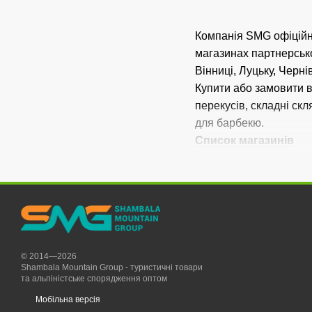
Компанія SMG офіційни
магазинах партнерської
Вінниці, Луцьку, Черні
Купити або замовити в 
перекусів, складні ск
для барбекю.
Список магазинів
Стати оптовим парт
© 2014—2026
Shambala Mountain Group - туристичні товари
та альпіністське спорядження оптом
Мобільна версія