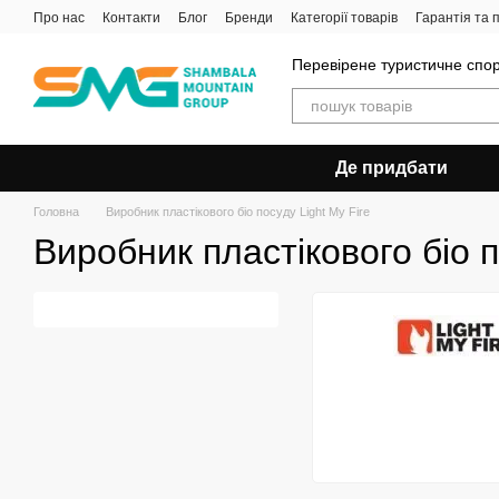
Перейти до основного контенту
Про нас
Контакти
Блог
Бренди
Категорії товарів
Гарантія та
Перевірене туристичне спор
Де придбати
Головна
Виробник пластікового біо посуду Light My Fire
Виробник пластікового біо п