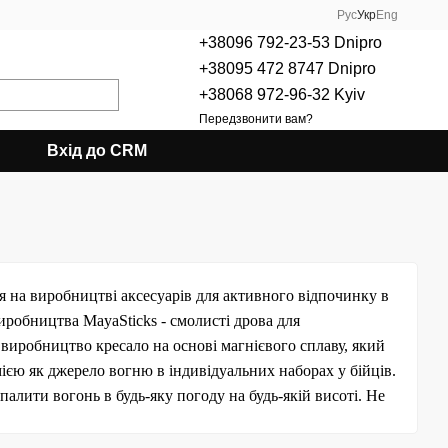
Рус
Укр
Eng
+38096 792-23-53 Dnipro
+38095 472 8747 Dnipro
+38068 972-96-32 Kyiv
Передзвонити вам?
Вхід до CRM
я на виробництві аксесуарів для активного відпочинку в
 виробництва
MayaSticks
- смолисті дрова для
виробництво кресало на основі магнієвого сплаву, який
ією як джерело вогню в індивідуальних наборах у бійців.
алити вогонь в будь-яку погоду на будь-якій висоті. Не
 будинку, на полюванні в лісі або в поході в горах, хочете
кресало
Fire
Steel
, яке поверне вас до благ цивілізації.