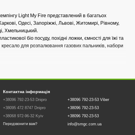
альник або багаття.
емпінгу Light My Fire представлений в багатьох
 Харкові, Одесі, Запоріжжі, Львові, Житомирі, Рівному,
ці, Хмельницький.
астикової біо посуду, похідні ложки, ємності для їжі та
а, кресало для розпалювання газових пальників, набори
Контактна інформація
+38096 792-23-53 Dnipro
+38096 792-23-53 Viber
+38095 472 8747 Dnipro
+38096 792-23-53
+38068 972-96-32 Kyiv
+38096 792-23-53
info@smgc.com.ua
Передзвонити вам?