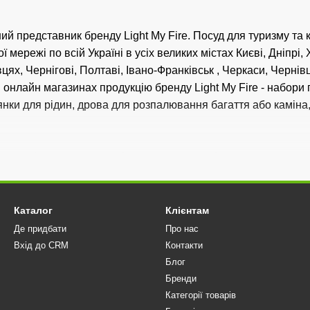
Навіть під час дощу ви можете розпалити газовий п
й представник бренду Light My Fire. Посуд для туризму та к
 мережі по всій Україні в усіх великих містах Києві, Дніпрі,
вцях, Чернігові, Полтаві, Івано-Франківськ , Черкаси, Чернів
онлайн магазинах продукцію бренду Light My Fire - набори пл
лянки для рідин, дрова для розпалювання багаття або камін
нером і отримати спеціальну пропозицію
Каталог
Клієнтам
Де придбати
Про нас
Вхід до CRM
Контакти
Блог
Бренди
Категорії товарів