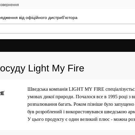
 повернення
ядження від офіційного дистриб'ютора
осуду Light My Fire
Шведська компанія
LIGHT
MY
FIRE
спеціалізуєтьс
умовах дикої природи. Почалося все в 1995 році з
розпалювання багать. Роком пізніше було запущено 
був розроблений і використовувався шведською арм
У цього продукту є один великий плюс - можна розп
залежно від того, чи перебуваєте ви перед каміном в
зігрітися або просушити одяг - вам стане в нагоді 