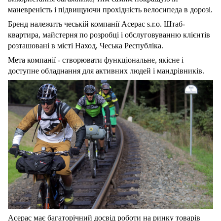
маневреність і підвищуючи прохідність велосипеда в дорозі.
Бренд належить чеській компанії Acepac s.r.o. Штаб-
квартира, майстерня по розробці і обслуговуванню клієнтів
розташовані в місті Наход, Чеська Республіка.
Мета компанії - створювати функціональне, якісне і
доступне обладнання для активних людей і мандрівників.
Acepac має багаторічний досвід роботи на ринку товарів