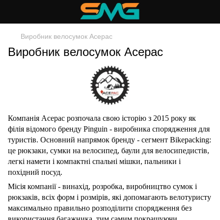
Виробник велосумок Acepac
Виробник велосумок Acepac
Компанія Acepac розпочала свою історію з 2015 року як
філія відомого бренду Pinguin - виробника спорядження для
туристів. Основний напрямок бренду - сегмент Bikepacking:
це рюкзаки, сумки на велосипед, баули для велосипедистів,
легкі намети і компактні спальні мішки, пальники і
похідний посуд.
Місія компанії - винахід, розробка, виробництво сумок і
рюкзаків, всіх форм і розмірів, які допомагають велотуристу
максимально правильно розподілити спорядження без
використання багажника, тим самим покращуючи