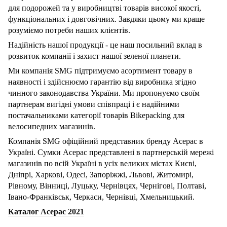
для подорожей та у виробництві товарів високої якості,
функціональних і довговічних. Завдяки цьому ми краще
розуміємо потреби наших клієнтів.
Надійність нашої продукції - це наш посильний вклад в
розвиток компанії і захист нашої зеленої планети.
Ми компанія
SMG
підтримуємо асортимент товару в
наявності і здійснюємо гарантію від виробника згідно
чинного законодавства України. Ми пропонуємо своїм
партнерам вигідні умови співпраці і є надійними
постачальниками категорії товарів
Bikepacking
для
велосипедних магазинів.
Компанія
SMG
офіційний представник бренду
Acepac
в
Україні. Сумки
Acepac
представлені в партнерській мережі
магазинів по всій Україні в усіх великих містах Києві,
Дніпрі, Харкові, Одесі, Запоріжжі, Львові, Житомирі,
Рівному, Вінниці, Луцьку, Чернівцях, Чернігові, Полтаві,
Івано-Франківськ, Черкаси, Чернівці, Хмельницький.
Каталог Acepac 2021