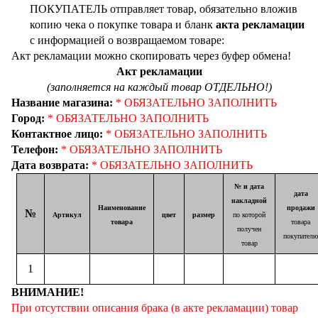
ПОКУПАТЕЛЬ отправляет товар, обязательно вложив
копию чека о покупке товара и бланк
акта рекламации
с информацией о возвращаемом товаре:
Акт рекламации можно скопировать через буфер обмена!
Акт рекламации
(заполняется на каждый товар ОТДЕЛЬНО!)
Название магазина:
* ОБЯЗАТЕЛЬНО ЗАПОЛНИТЬ
Город:
* ОБЯЗАТЕЛЬНО ЗАПОЛНИТЬ
Контактное лицо:
* ОБЯЗАТЕЛЬНО ЗАПОЛНИТЬ
Телефон:
* ОБЯЗАТЕЛЬНО ЗАПОЛНИТЬ
Дата возврата:
* ОБЯЗАТЕЛЬНО ЗАПОЛНИТЬ
№ и дата
дата
накладной
Наименование
продажи
№
Артикул
цвет
размер
по которой
товара
товара
получен
покупател
товар
1
ВНИМАНИЕ!
При отсутствии описания брака (в акте рекламации) товар