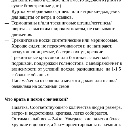
сухие безветренные дни)
Куртка мембранная/софтшелл или ветровка+дождевик
для защиты от ветра и осадков.
Термоштаны и/или трекинговые штаны/леггинсы/
шорты – с высоким широким поясом, не сковывают
движения.
Трекинговые носки синтетические или мериносовые.
Хорошо сидят, не перекручиваются и не натирают,
воздухопроницаемые, быстро сохнут, крепкие.
Трекинговые кроссовки или ботинки - с жесткой
подошвой, поддержкой голеностопа, с мембраной/нет в
зависимости от условий похода, разношенные, на 1-1,5
г. больше обычных.
Панама/кепка от солнца и мелкого дождя или шапка/
балаклава на холодный сезон.
Что брать в поход с ночевкой?
Палатка. Соответствующего количества людей размера,
ветро- и водостойкая, крепкая, легко собирается.
Оптимальный вес – 2-4 кг. Ультралегкие палатки более
хрупкие и дорогие, а 5 кг+ ориентированы на кемпинг.