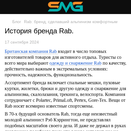
Блог
Rab: бренд, сделавший альпинизм комфортным
История бренда Rab.
17 сентября 2024
Британская компания Rab
входит в число топовых
изготовителей товаров для активного отдыха. Туристы со
всего мира выбирают
одежду и снаряжение Rab
по качеству,
действительно важным в экстремальных условиях:
прочность, надежность, функциональность.
Ассортимент бренда включает спальные мешки, пуховые
куртки, жилетки, брюки и другую одежду и снаряжение для
альпинизма, скалолазания, трекинга, велоспорта. Компания
сотрудничает с Polartec, PrimaLoft, Pertex, Gore-Tex. Вещи от
Rab носят всемирно известные спортсмены.
В 70-х будущий основатель Rab, тогда еще неизвестный
молодой альпинист Рэб Кэррингтон, не представлял
подобных масштабов своего дела. И даже не держал в руках