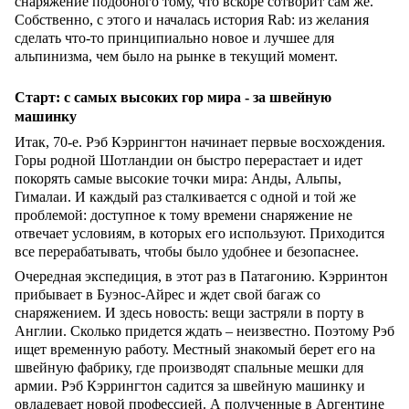
снаряжение подобного тому, что вскоре сотворит сам же.
Собственно, с этого и началась история Rab: из желания
сделать что-то принципиально новое и лучшее для
альпинизма, чем было на рынке в текущий момент.
Старт: с самых высоких гор мира - за швейную
машинку
Итак, 70-е. Рэб Кэррингтон начинает первые восхождения.
Горы родной Шотландии он быстро перерастает и идет
покорять самые высокие точки мира: Анды, Альпы,
Гималаи. И каждый раз сталкивается с одной и той же
проблемой: доступное к тому времени снаряжение не
отвечает условиям, в которых его используют. Приходится
все перерабатывать, чтобы было удобнее и безопаснее.
Очередная экспедиция, в этот раз в Патагонию. Кэрринтон
прибывает в Буэнос-Айрес и ждет свой багаж со
снаряжением. И здесь новость: вещи застряли в порту в
Англии. Сколько придется ждать – неизвестно. Поэтому Рэб
ищет временную работу. Местный знакомый берет его на
швейную фабрику, где производят спальные мешки для
армии. Рэб Кэррингтон садится за швейную машинку и
овладевает новой профессией. А полученные в Аргентине