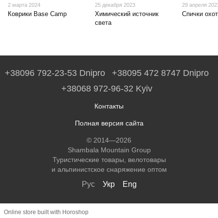
2 марта 2024
25 декабря 2023
29 апреля 202
Коврики Base Camp
Химический источник
Спички охо
света
+38096 792-23-53 Dnipro
+38095 472 8747 Dnipro
+38068 972-96-32 Kyiv
Контакты
Полная версия сайта
© 2014—2026
Shambala Mountain Group
Туристические товары, велотовары
и альпинистское снаряжение оптом
Рус
Укр
Eng
Online store built with Horoshop