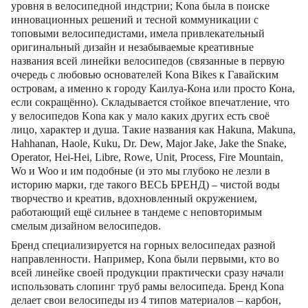
уровня в велосипедной индстрии; Kona была в поиске
инновационных решений и тесной коммуникации с
топовыми велосипедистами, имела привлекательный
оригинальный дизайн и незабываемые креативные
названия всей линейки велосипедов (связанные в первую
очередь с любовью основателей Kona Bikes к Гавайским
островам, а именно к городу Каилуа-Кона или просто Кона,
если сокращённо). Складывается стойкое впечатление, что
у велосипедов Kona как у мало каких других есть своё
лицо, характер и душа. Такие названия как Hakuna, Makuna,
Hahhanan, Haole, Kuku, Dr. Dew, Major Jake, Jake the Snake,
Operator, Hei-Hei, Libre, Rowe, Unit, Process, Fire Mountain,
Wo и Woo и им подобные (и это мы глубоко не лезли в
историю марки, где такого ВЕСЬ БРЕНД) – чистой воды
творчество и креатив, вдохновленный окружением,
работающий ещё сильнее в тандеме с неповторимым
смелым дизайном велосипедов.
Бренд специализируется на горных велосипедах разной
направленности. Например, Kona были первыми, кто во
всей линейке своей продукции практически сразу начали
использовать слопинг труб рамы велосипеда. Бренд Kona
делает свои велосипеды из 4 типов материалов – карбон,