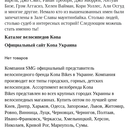
Барель, Джо Смит, Райан Треборн, Джо Мюррей, Антуан
Бизе, Грэм Аггасиз, Хелен Вайман, Кори Уоллес, Али Осгуд
и многие другие. Немало кто из вышеназванных имен были
запечатлены в Зале Славы маунтинбайка. Столько людей,
столько судеб и интересных историй! Следующим можешь
стать именно ты!
Каталог велосипедов Kona
Официальный сайт Kona Украина
Нет товаров
Компания SMG официальный представитель
велосипедного бренда Kona
Bikes
в Украине. Компания
производит все типы городских, горных, детских
велосипедов. Ассортимент велобренда Kona
Bikes
представлен во всех крупных городах Украины в
велосипедных магазинах. Купить оптом по лучшей цене
Киев, Днепр, Харьков, Одесса, Запорожье, Львов, Житомир,
Ровно, Винница, Луцк, Черновцах, Чернигов, Полтаав,
Ивано-Франковск, Черкассы, Хмельницкий, Херсон,
Николаев, Кривой Рог, Мариуполь, Сумы.