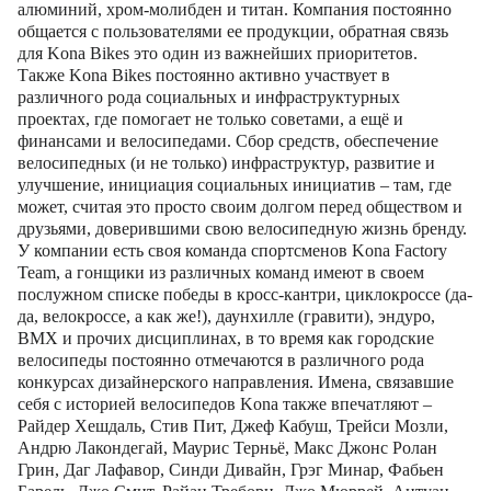
алюминий, хром-молибден и титан. Компания постоянно
общается с пользователями ее продукции, обратная связь
для Kona Bikes это один из важнейших приоритетов.
Также Kona Bikes постоянно активно участвует в
различного рода социальных и инфраструктурных
проектах, где помогает не только советами, а ещё и
финансами и велосипедами. Сбор средств, обеспечение
велосипедных (и не только) инфраструктур, развитие и
улучшение, инициация социальных инициатив – там, где
может, считая это просто своим долгом перед обществом и
друзьями, доверившими свою велосипедную жизнь бренду.
У компании есть своя команда спортсменов Kona Factory
Team, а гонщики из различных команд имеют в своем
послужном списке победы в кросс-кантри, циклокроссе (да-
да, велокроссе, а как же!), даунхилле (гравити), эндуро,
BMX и прочих дисциплинах, в то время как городские
велосипеды постоянно отмечаются в различного рода
конкурсах дизайнерского направления. Имена, связавшие
себя с историей велосипедов Kona также впечатляют –
Райдер Хешдаль, Стив Пит, Джеф Кабуш, Трейси Мозли,
Андрю Лакондегай, Маурис Терньё, Макс Джонс Ролан
Грин, Даг Лафавор, Синди Дивайн, Грэг Минар, Фабьен