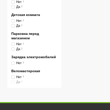
Нет
1
Да
2
Детская комната
Нет
2
Да
1
Парковка перед
магазином
Нет
1
Да
2
Зарядка электромобилей
Нет
3
Веломастерская
Нет
3
Да
0