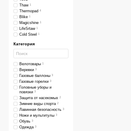
Thaw
1
Thermopad
4
Blike
1
Magicshine
1
LifeSrtaw
1
Cold Steel
1
Категория
Велотовары
1
Веревки
3
Газовые баллоны
3
Газовые горелки
3
Головные уборы и
повязки
3
Защита от насекомых
2
Зимние виды спорта
2
Лавинная безопасность
3
Ножи и мультитулы
3
Обувь
3
Одежда
3