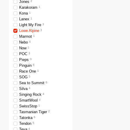
Jones
2
Karakoram
1
Kona
1
Lanex
1
Light My Fire
3
Lowe Alpine
3
Marmot
1
Nebo
4
Now
1
POC
3
Pieps
3
Pinguin
6
Race One
1
SOG
5
Sea to Summit
6
Silva
4
Singing Rock
4
SmartWool
4
SwissStop
1
Tasmanian Tiger
2
Tatonka
6
Tendon
5
Teva
4