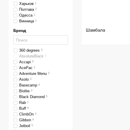
Харьков
1
Полтава
2
Одесса
1
Винница
1
Шамбала
Бренд
360 degrees
3
AbsoluteBlack
0
Accapi
5
AcePac
2
Adventure Menu
3
Asolo
3
Basecamp
4
Biolite
3
Black Diamond
5
Rab
1
Buff
6
ClimbOn
3
Gibbon
4
Jetboil
5