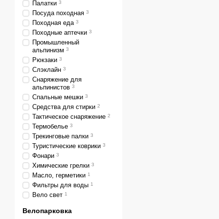
Палатки
3
Посуда походная
3
Походная еда
3
Походные аптечки
3
Промышленный
альпинизм
3
Рюкзаки
3
Слэклайн
3
Снаряжение для
альпинистов
3
Спальные мешки
3
Средства для стирки
2
Тактическое снаряжение
2
Термобелье
3
Трекинговые палки
3
Туристические коврики
3
Фонари
3
Химические грелки
3
Масло, герметики
1
Фильтры для воды
1
Вело свет
1
Велопарковка