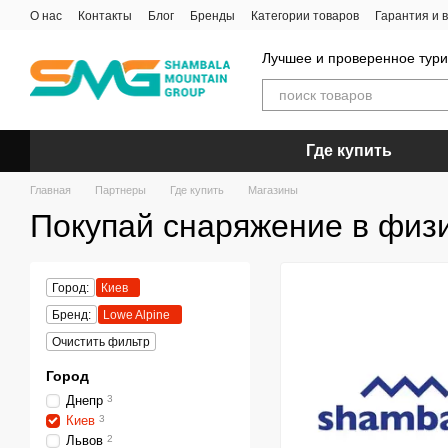
Перейти к основному контенту
О нас
Контакты
Блог
Бренды
Категории товаров
Гарантия и 
Лучшее и проверенное тур
Где купить
Главная
Партнеры
Где купить
Магазины
Покупай снаряжение в физи
Город:
Киев
Бренд:
Lowe Alpine
Очистить фильтр
Город
Днепр
3
Киев
3
Львов
2