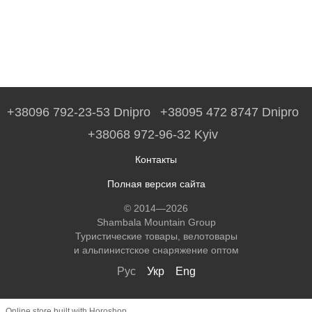
+38096 792-23-53 Dnipro
+38095 472 8747 Dnipro
+38068 972-96-32 Kyiv
Контакты
Полная версия сайта
© 2014—2026
Shambala Mountain Group
Туристические товары, велотовары
и альпинистское снаряжение оптом
Рус
Укр
Eng
Online store built with Horoshop