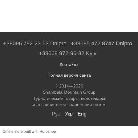
+38096 792-23-53 Dnipro
+38095 472 8747 Dnipro
+38068 972-96-32 Kyiv
Контакты
Полная версия сайта
© 2014—2026
Shambala Mountain Group
Туристические товары, велотовары
и альпинистское снаряжение оптом
Рус
Укр
Eng
Online store built with Horoshop